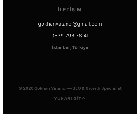
İLETIŞIM
gokhanvatanci@gmail.com
0539 796 76 41
İstanbul, Türkiye
© 2026 Gökhan Vatancı — SEO & Growth Specialist
YUKARI GİT