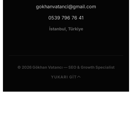
gokhanvatanci@gmail.com
0539 796 76 41
İstanbul, Türkiye
© 2026 Gökhan Vatancı — SEO & Growth Specialist
YUKARI GİT