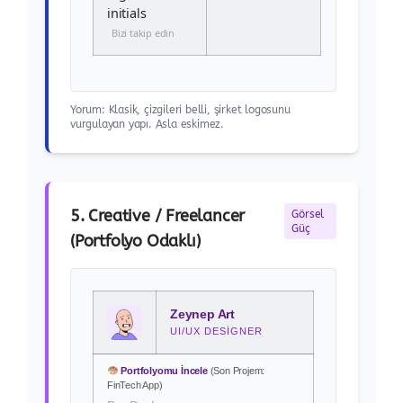
Bizi takip edin
Yorum: Klasik, çizgileri belli, şirket logosunu
vurgulayan yapı. Asla eskimez.
5. Creative / Freelancer
Görsel
Güç
(Portfolyo Odaklı)
Zeynep Art
UI/UX DESIGNER
Portfolyomu İncele
(Son Projem:
FinTech App)