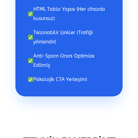
HTML Tablo Yapısı (Her cihazda
kusursuz)
Tıklanabilir Linkler (Trafiği
yönlendir)
Anti-Spam Oranı Optimize
Edilmiş
Psikolojik CTA Yerleşimi