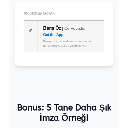
05. Startup Growth
Barış Öz
|
Co-Founder
Get the App
Bu e-posta, çevre dostu sunuculardan
gönderilmiştir. Lütfen yazdırmayın.
Bonus: 5 Tane Daha Şık
İmza Örneği