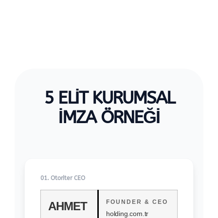
5 ELIT KURUMSAL
İMZA ÖRNEĞI
01. Otoriter CEO
FOUNDER & CEO
AHMET
holding.com.tr