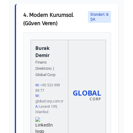
4. Modern Kurumsal
Standart &
Şık
(Güven Veren)
Burak
Demir
Finans
Direktörü |
Global Corp
M:
+90 533 999
88 77
GLOBAL
W:
CORP
globalcorp.com.tr
A:
Levent 199,
İstanbul