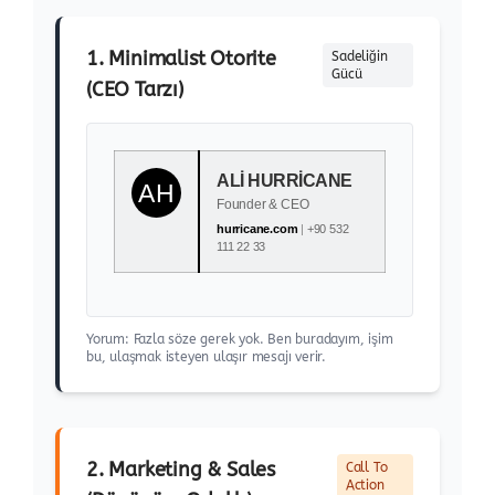
1. Minimalist Otorite
Sadeliğin
Gücü
(CEO Tarzı)
ALI HURRICANE
Founder & CEO
hurricane.com
|
+90 532
111 22 33
Yorum: Fazla söze gerek yok. Ben buradayım, işim
bu, ulaşmak isteyen ulaşır mesajı verir.
2. Marketing & Sales
Call To
Action