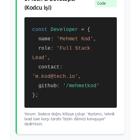
Code
(Kodcu İşi)
const
Developer
= {
name:
'Mehmet Kod'
,
role:
'Full Stack
Lead'
,
contact:
'm.kod@tech.io'
,
github:
'/mehmetkod'
};
Yorum: Sadece doğru kitleye çalışır. Yazılımcı, teknik
lead isen karşı tarafa "bizim dilimizi konuşuyor"
dedirtirsin.