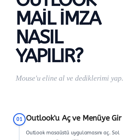
MAIL İMZA
NASIL
YAPILIR?
Mouse'u eline al ve dediklerimi yap.
Outlook'u Aç ve Menüye Gir
01
Outlook masaüstü uygulamasını aç. Sol