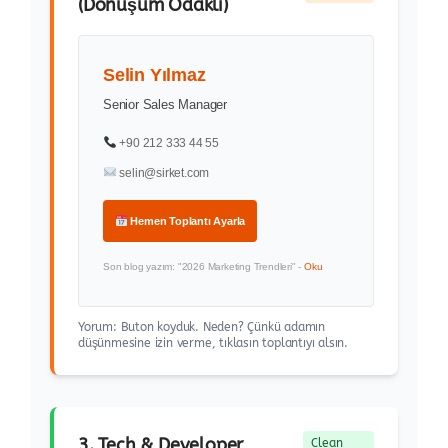
(Dönüşüm Odaklı)
Selin Yılmaz
Senior Sales Manager
+90 212 333 44 55
selin@sirket.com
Hemen Toplantı Ayarla
Son blog yazım: "2026 Marketing Trendleri" -
Oku
Yorum: Buton koyduk. Neden? Çünkü adamın
düşünmesine izin verme, tıklasın toplantıyı alsın.
3. Tech & Developer
Clean