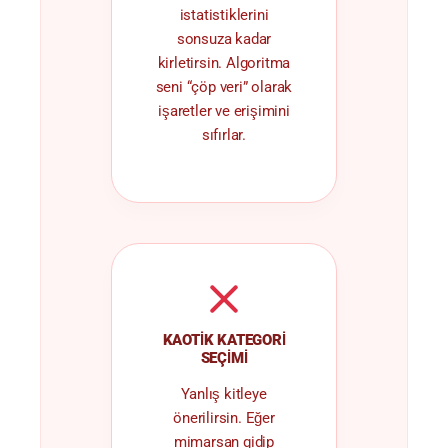
istatistiklerini
sonsuza kadar
kirletirsin. Algoritma
seni “çöp veri” olarak
işaretler ve erişimini
sıfırlar.
KAOTIK KATEGORI
SEÇIMI
Yanlış kitleye
önerilirsin. Eğer
mimarsan gidip