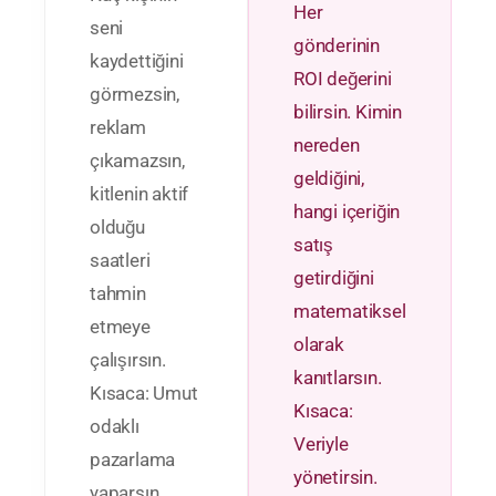
Her
seni
gönderinin
kaydettiğini
ROI değerini
görmezsin,
bilirsin. Kimin
reklam
nereden
çıkamazsın,
geldiğini,
kitlenin aktif
hangi içeriğin
olduğu
satış
saatleri
getirdiğini
tahmin
matematiksel
etmeye
olarak
çalışırsın.
kanıtlarsın.
Kısaca: Umut
Kısaca:
odaklı
Veriyle
pazarlama
yönetirsin.
yaparsın.