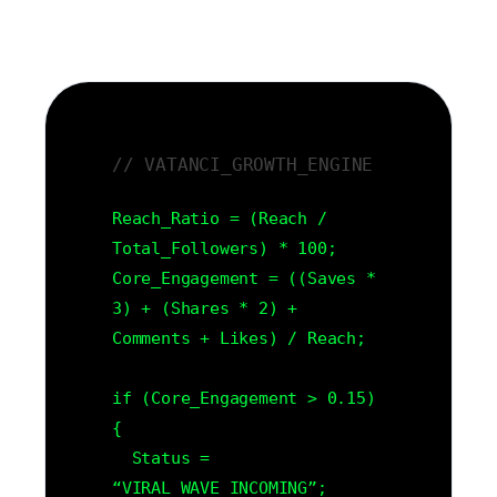
// VATANCI_GROWTH_ENGINE
Reach_Ratio = (Reach /
Total_Followers) * 100;
Core_Engagement = ((Saves *
3) + (Shares * 2) +
Comments + Likes) / Reach;
if (Core_Engagement > 0.15)
{
Status =
“VIRAL_WAVE_INCOMING”;