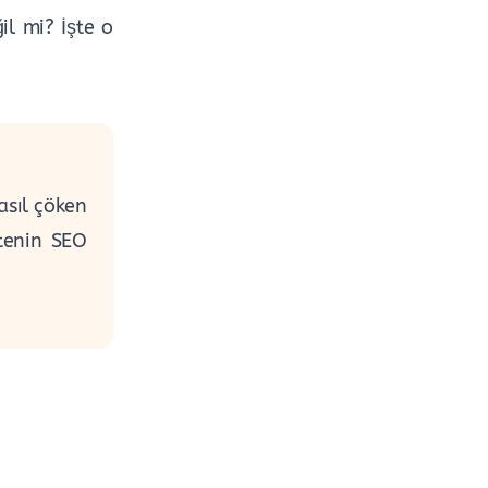
il mi? İşte o
asıl çöken
itenin SEO