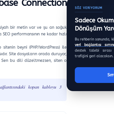
abase Connection
SÖZ VERIYORUM
Sadece Okum
siyah bir metin var ve şu an soğuk
Dönüşüm Yar
a SEO performansının ne kadar hızlı
Bu rehberin sonunda, k
veri bağlantısı sırrın
 sitenin beyni (PHP/WordPress) ile
destek talebi sırası 
ıdır. Site dosyaların orada duruyor,
trafiğini geri alacaksın.
r. Sen bu dili düzeltmezsen, siten o
Sır
bağlantısındaki kopan kabloyu 3