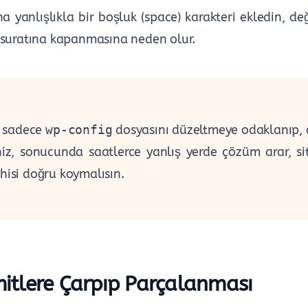
a yanlışlıkla bir boşluk (space) karakteri ekledin, değ
n suratına kapanmasına neden olur.
r sadece
wp-config
dosyasını düzeltmeye odaklanıp, 
niz, sonucunda saatlerce yanlış yerde çözüm arar, s
şhisi doğru koymalısın.
mitlere Çarpıp Parçalanması