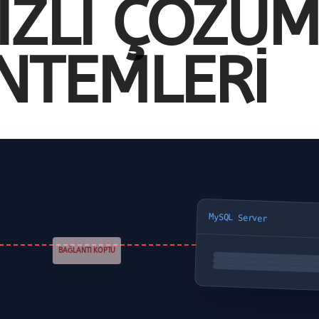
IZLI ÇÖZÜ
NTEMLERI
MySQL Server
BAĞLANTI KOPTU