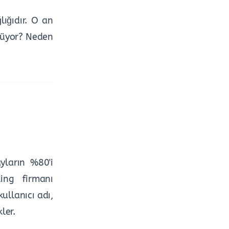
lığıdır. O an
önüyor? Neden
yların %80'i
ing firmanı
kullanıcı adı,
ler.