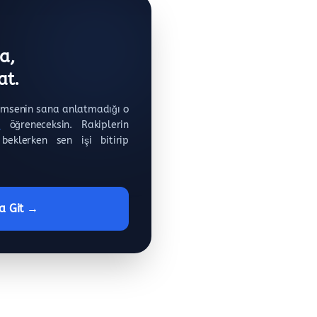
a,
at.
imsenin sana anlatmadığı o
ı
öğreneceksin. Rakiplerin
beklerken sen işi bitirip
ra Git →