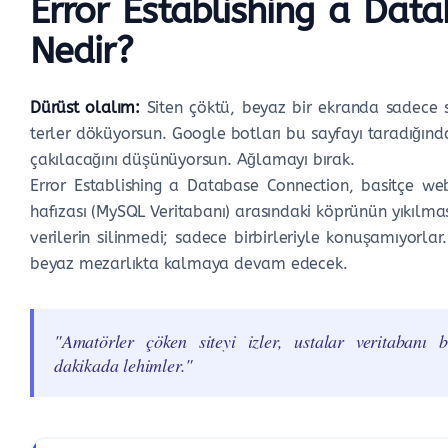
Error Establishing a Dat
Nedir?
Dürüst olalım:
Siten çöktü, beyaz bir ekranda sadece 
terler döküyorsun. Google botları bu sayfayı taradığınd
çakılacağını düşünüyorsun. Ağlamayı bırak.
Error Establishing a Database Connection, basitçe web
hafızası (MySQL Veritabanı) arasındaki köprünün yıkılmas
verilerin silinmedi; sadece birbirleriyle konuşamıyorla
beyaz mezarlıkta kalmaya devam edecek.
"Amatörler çöken siteyi izler, ustalar veritabanı 
dakikada lehimler."