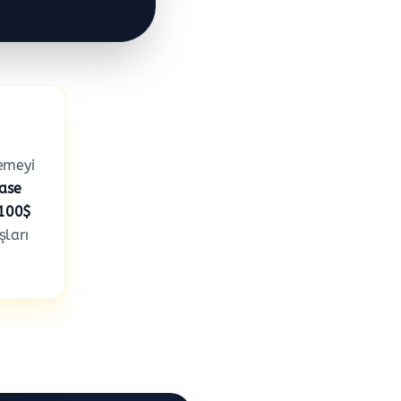
lemeyi
base
 100$
ları