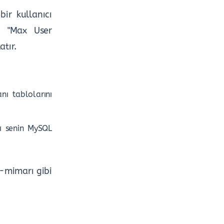
bir kullanıcı
ğı "Max User
atır.
ı tablolarını
sı senin MySQL
o-mimarı gibi