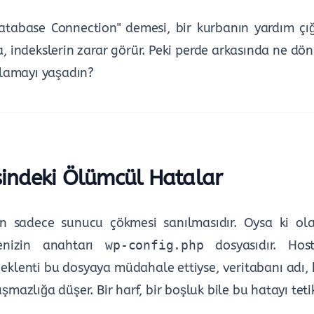
Database Connection" demesi, bir kurbanın yardım çığ
a, indekslerin zarar görür. Peki perde arkasında ne d
tlamayı yaşadın?
sindeki Ölümcül Hatalar
in sadece sunucu çökmesi sanılmasıdır. Oysa ki ola
itenizin anahtarı
wp-config.php
dosyasıdır. Host
ir eklenti bu dosyaya müdahale ettiyse, veritabanı adı, 
şmazlığa düşer. Bir harf, bir boşluk bile bu hatayı tetik