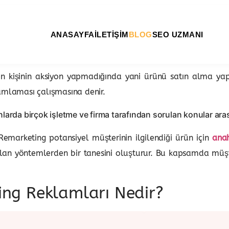
ANASAYFA
İLETİŞİM
BLOG
SEO UZMANI
den kişinin aksiyon yapmadığında yani ürünü satın alma 
mamlaması çalışmasına denir.
larda birçok işletme ve firma tarafından sorulan konular aras
emarketing potansiyel müşterinin ilgilendiği ürün için
anah
lan yöntemlerden bir tanesini oluşturur. Bu kapsamda müşte
ng Reklamları Nedir?