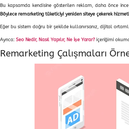
Bu kapsamda kendisine gösterilen reklam, daha önce incele
Böylece remarketing tüketiciyi yeniden siteye çekerek hizmet
Eğer bu sistem doğru bir şekilde kullanırsanız, dijital ortamlar
Ayrıca:
Seo Nedir, Nasıl Yapılır, Ne İşe Yarar?
içeriğimi okumak
Remarketing Çalışmaları Örne