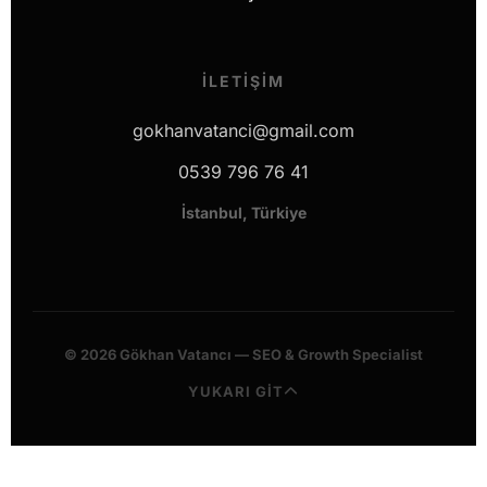
İLETIŞIM
gokhanvatanci@gmail.com
0539 796 76 41
İstanbul, Türkiye
© 2026 Gökhan Vatancı — SEO & Growth Specialist
YUKARI GİT