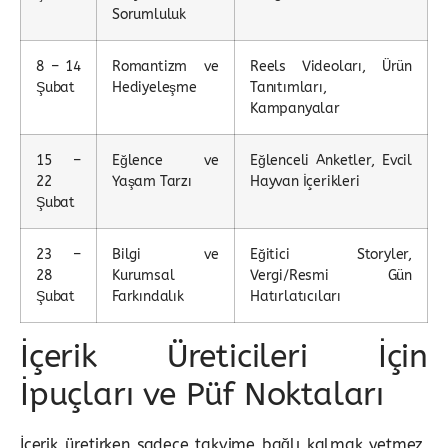
Sorumluluk
8 – 14
Romantizm ve
Reels Videoları, Ürün
Şubat
Hediyeleşme
Tanıtımları,
Kampanyalar
15 –
Eğlence ve
Eğlenceli Anketler, Evcil
22
Yaşam Tarzı
Hayvan İçerikleri
Şubat
23 –
Bilgi ve
Eğitici Storyler,
28
Kurumsal
Vergi/Resmi Gün
Şubat
Farkındalık
Hatırlatıcıları
İçerik Üreticileri İçin
İpuçları ve Püf Noktaları
İçerik üretirken sadece takvime bağlı kalmak yetmez,