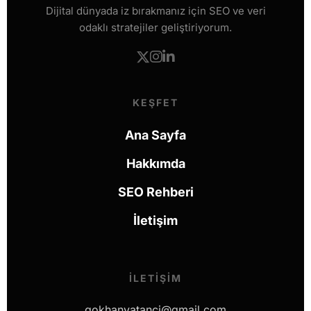
Dijital dünyada iz bırakmanız için SEO ve veri
odaklı stratejiler geliştiriyorum.
KEŞFET
Ana Sayfa
Hakkımda
SEO Rehberi
İletişim
İLETIŞIM
gokhanvatanci@gmail.com