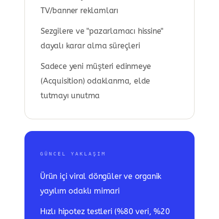
TV/banner reklamları
Sezgilere ve "pazarlamacı hissine"
dayalı karar alma süreçleri
Sadece yeni müşteri edinmeye
(Acquisition) odaklanma, elde
tutmayı unutma
GÜNCEL YAKLAŞIM
Ürün içi viral döngüler ve organik
yayılım odaklı mimari
Hızlı hipotez testleri (%80 veri, %20