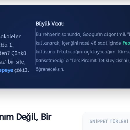
Büyük Vaat:
Bu rehberin sonunda, Google'ın algoritmik 
makaleler
kullanarak, içeriğini nasıl 48 saat içinde
Fea
tta 1.
kutusuna fırlatacağını açıklayacağım. Kims
eden? Çünkü
bahsetmediği o "Ters Piramit Tetikleyicisi"ni (
z" bir site,
öğreneceksin.
epeye
çöktü.
nım Değil, Bir
SNIPPET TÜRLERI