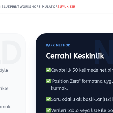
I
BLUEPRINT
WORKSHOP
SIMÜLATÖR
BÜYÜK SIR
LD
DARK METHOD
Cerrahi Keskinlik
Cevabı ilk 50 kelimede net bi
iyle
"Position Zero" formatına uy
kurmak.
rikte
Soru odaklı alt başlıklar (H2
anmak.
Verileri tablo veya liste ile G