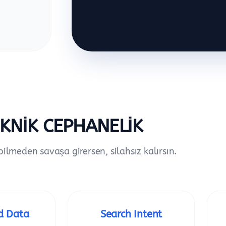
KNIK CEPHANELIK
bilmeden savaşa girersen, silahsız kalırsın.
d Data
Search Intent