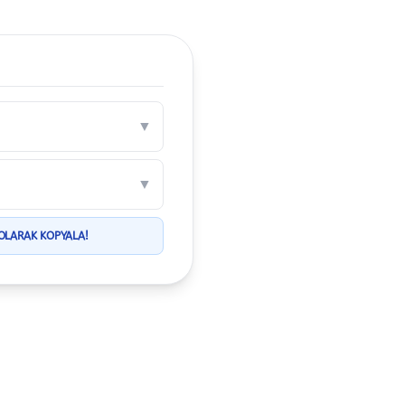
▼
▼
 OLARAK KOPYALA!