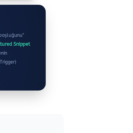
"boşluğunu"
tured Snippet
enin
Trigger)