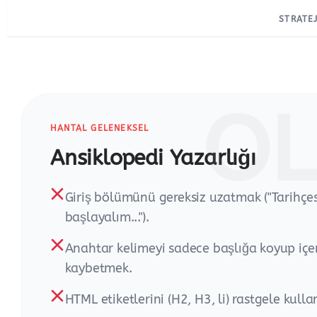
STRATEJ
O
HANTAL GELENEKSEL
Ansiklopedi Yazarlığı
Giriş bölümünü gereksiz uzatmak ("Tarihçes
başlayalım...").
Anahtar kelimeyi sadece başlığa koyup içe
kaybetmek.
HTML etiketlerini (H2, H3, li) rastgele kull