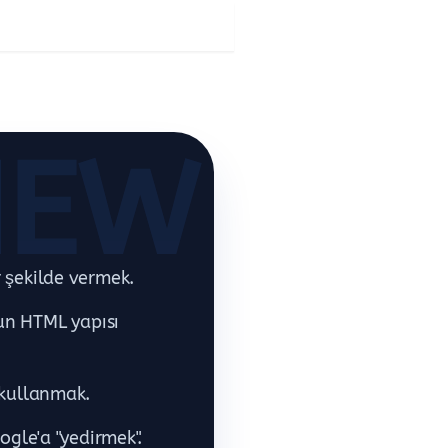
NEW
r şekilde vermek.
gun HTML yapısı
) kullanmak.
oogle'a "yedirmek".