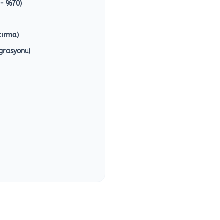
 - %70)
tırma)
grasyonu)