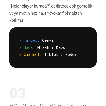
“Neler oluyor burada?” dedirtecek bir görsellik
veya metin hazırla. Provokatif olmaktan
korkma.
> Target:
Gen-Z
> Hook:
Mizah + Kaos
> Channel:
TikTok / Reddit
03