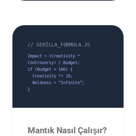
// GERİLLA_FORMULA.JS
Impact = (Creativity *
Controversy) / Budget;
if (Budget < 100) {
Creativity *= 10;
Boldness = “Infinite”;
}
Mantık Nasıl Çalışır?