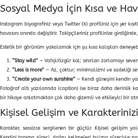
Sosyal Medya İçin Kısa ve Hava
Instagram biyografiniz veya Twitter (X) profiliniz için yer kıs
havasını anında değiştirir. Takipçileriniz profilinize girdiğinde
Estetik bir görünüm yakalamak için şu kısa kalıpları deneyebi
“Stay wild”
— Vahşi/özgür kal; sınırları zorlamayı sevenl
“Less is more”
— Az, çoktur; minimalizmi ve sadeliği se
“Create your own sunshine”
— Kendi güneşini kendin yara
Fotoğraf altı yazılarında (caption) ise biraz daha derinlik 
bir hikaye anlatmaktan çok daha gizemli ve etkileyici bir at
Kişisel Gelişim ve Karakteriniz
Karakter, sessizce sergilenen bir güçtür. Kişisel gelişim yo
Kendini tanıma süreci, doğru kelimeleri bulma süreciyle para