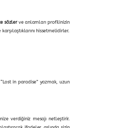
ce sözler
ve anlamları profilinizin
 karşılaştıklarını hissetmelidirler.
ce “Lost in paradise” yazmak, uzun
ze verdiğiniz mesajı netleştirir.
aştıracak ifadeler, aslında sizin