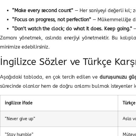
“Make every second count”
— Her saniyeyi değerli kıl;
“Focus on progress, not perfection”
— Mükemmelliğe değ
“Don’t watch the clock; do what it does. Keep going.”
—
Zamanı yönetmek, aslında enerjiyi yönetmektir. Bu kalıpla
minimize edebilirsiniz.
İngilizce Sözler ve Türkçe Karş
Aşağıdaki tabloda, en çok tercih edilen ve
duruşunuzu güçl
sürecinde olanlar hem de doğru anlamı bulmak isteyenler için
İngilizce İfade
Türkçe
“Never give up”
Asla 
“Stay humble”
Müteva