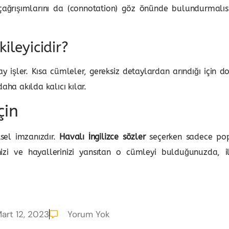
çağrışımlarını da (connotation) göz önünde bulundurmalısı
ileyicidir?
lay işler. Kısa cümleler, gereksiz detaylardan arındığı için
aha akılda kalıcı kılar.
çin
ksel imzanızdır.
Havalı İngilizce sözler
seçerken sadece popü
zi ve hayallerinizi yansıtan o cümleyi bulduğunuzda, ile
.
art 12, 2023
Yorum Yok