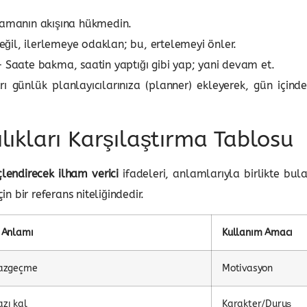
 zamanın akışına hükmedin.
il, ilerlemeye odaklan; bu, ertelemeyi önler.
 Saate bakma, saatin yaptığı gibi yap; yani devam et.
rı günlük planlayıcılarınıza (planner) ekleyerek, gün için
ılıkları Karşılaştırma Tablosu
endirecek ilham verici
ifadeleri, anlamlarıyla birlikte bula
 bir referans niteliğindedir.
 Anlamı
Kullanım Amacı
vazgeçme
Motivasyon
zı kal
Karakter/Duruş