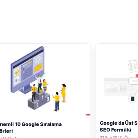
Google’da Üst S
nemli 10 Google Sıralama
SEO Formülü
örleri
22 Şub 2026 · Öneri