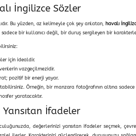
lı İngilizce Sözler
ıtlıdır. Bu yüzden, az kelimeyle çok şey anlatan,
havalı İngiliz
, sadece bir kullanıcı değil, bir duruş sergileyen bir karakterle
lirsiniz:
er için idealdir.
venlerin vazgeçilmezidir.
t; pozitif bir enerji yayar.
katabilirsiniz. Örneğin, bir manzara fotoğrafının altına sade
mosfer yaratacaktır.
i Yansıtan İfadeler
lculuğunuzda, değerlerinizi yansıtan ifadeler seçmek, çevreni
lel ilerler. Karakterinizi güçlendirecek, duruşunuzu sağlaml