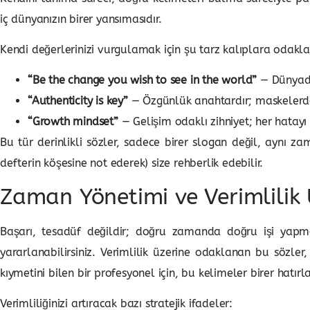
iç dünyanızın birer yansımasıdır.
Kendi değerlerinizi vurgulamak için şu tarz kalıplara odaklan
“Be the change you wish to see in the world”
— Dünyada 
“Authenticity is key”
— Özgünlük anahtardır; maskelerden
“Growth mindset”
— Gelişim odaklı zihniyet; her hatayı
Bu tür derinlikli sözler, sadece birer slogan değil, aynı za
defterin köşesine not ederek) size rehberlik edebilir.
Zaman Yönetimi ve Verimlilik Ü
Başarı, tesadüf değildir; doğru zamanda doğru işi yapma
yararlanabilirsiniz. Verimlilik üzerine odaklanan bu sözl
kıymetini bilen bir profesyonel için, bu kelimeler birer hatırlat
Verimliliğinizi artıracak bazı stratejik ifadeler: