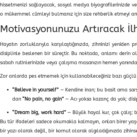
hissetmenizi sağlayacak, sosyal medya biyografilerinizde vey
o mükemmel cümleyi bulmanız için size rehberlik etmeyi a
Motivasyonunuzu Artıracak İlh
Hayatın zorluklarıyla karşılaştığınızda, zihninizi yeniden
disiplinle beslenen bir süreçtir. Bu noktada, anlamı derin ol
sabah rutinlerinizde veya çalışma masanızın hemen yanındaki
Zor anlarda pes etmemek için kullanabileceğiniz bazı güçlü 
“Believe in yourself”
— Kendine inan; bu basit ama sars
dan
“No pain, no gain”
— Acı yoksa kazanç da yok; disipl
“Dream big, work hard”
— Büyük hayal kur, çok çalış; b
Bu tür ifadeleri sadece okumakla kalmayın, onları birer yaş
bir yazı olarak değil, bir komut olarak algıladığınızda zihinse