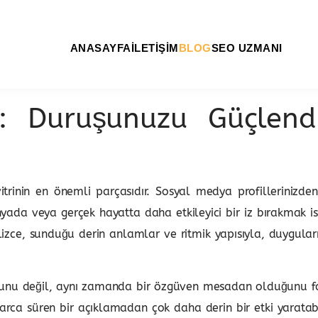
ANASAYFA
İLETİŞİM
BLOG
SEO UZMANI
er: Duruşunuzu Güçlend
itrinin en önemli parçasıdır. Sosyal medya profillerinizd
dünyada veya gerçek hayatta daha etkileyici bir iz bırakmak i
ilizce, sunduğu derin anlamlar ve ritmik yapısıyla, duygular
 oyunu değil, aynı zamanda bir özgüven mesadan olduğunu 
rca süren bir açıklamadan çok daha derin bir etki yaratabil