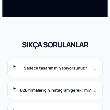
SIKÇA SORULANLAR
Sadece tasarım mı yapıyorsunuz?
↓
B2B firmalar için Instagram gerekli mi?
↓