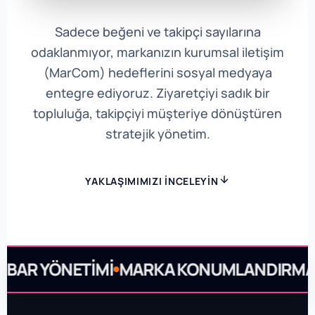
Sadece beğeni ve takipçi sayılarına
odaklanmıyor, markanızın kurumsal iletişim
(MarCom) hedeflerini sosyal medyaya
entegre ediyoruz. Ziyaretçiyi sadık bir
topluluğa, takipçiyi müşteriye dönüştüren
stratejik yönetim.
YAKLAŞIMIMIZI İNCELEYIN
BAR YÖNETIMI
MARKA KONUMLANDIRMA
K