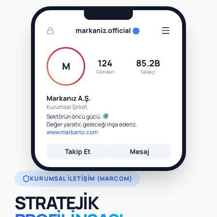
markaniz.official
124
85.2B
M
Gönderi
Takipçi
Markanız A.Ş.
Kurumsal Şirket
Sektörün öncü gücü.
Değer yaratır, geleceği inşa ederiz.
www.markaniz.com
Takip Et
Mesaj
KURUMSAL İLETIŞIM (MARCOM)
STRATEJİK