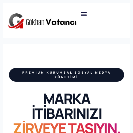
PREMIUM KURUMSAL SOSYAL MEDYA
YÖNETIMI
MARKA
İTİBARINIZI
ZİRVEYE TAŞIYIN.