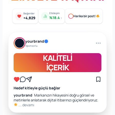
Etkileşim
Beğeniler
Harika bir post!
%18.4
+4,829
↑
yourbrand
Sponsorlu
KALİTELİ
İÇERİK
Hedef kitleyle güçlü bağlar
yourbrand
Markanızın hikayesini doğru görsel ve
metinlerle anlatarak dijital itibarınızı güçlendiriyoruz.
... devamı