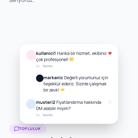
kullanici1
Harika bir hizmet, ekibiniz
çok profesyonel!
2s
Yanıtla
markaniz
Değerli yorumunuz için
teşekkür ederiz. Sizinle çalışmak
bir zevk!
musteri2
Fiyatlandırma hakkında
DM alabilir miyim?
5s
Yanıtla
TOPLULUK