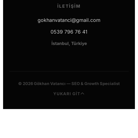
İLETIŞIM
gokhanvatanci@gmail.com
0539 796 76 41
İstanbul, Türkiye
© 2026 Gökhan Vatancı — SEO & Growth Specialist
YUKARI GİT