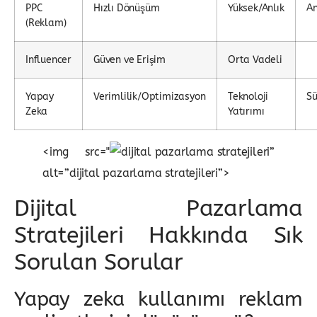
PPC
Hızlı Dönüşüm
Yüksek/Anlık
An
(Reklam)
Influencer
Güven ve Erişim
Orta Vadeli
Yapay
Verimlilik/Optimizasyon
Teknoloji
Sü
Zeka
Yatırımı
<img src="
”
alt=”dijital pazarlama stratejileri”>
Dijital Pazarlama
Stratejileri Hakkında Sık
Sorulan Sorular
Yapay zeka kullanımı reklam